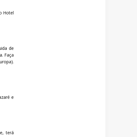
o Hotel
uida de
a. Faça
uropa).
azaré e
e, terá