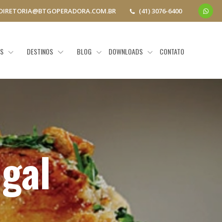
DIRETORIA@BTGOPERADORA.COM.BR
(41) 3076-6400
AS
DESTINOS
BLOG
DOWNLOADS
CONTATO
gal