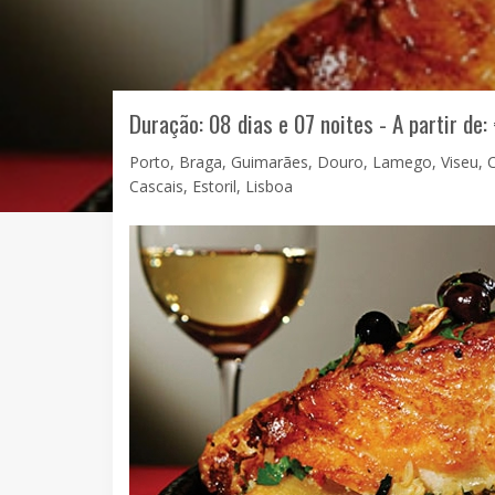
Duração: 08 dias e 07 noites - A partir de:
Porto, Braga, Guimarães, Douro, Lamego, Viseu, Co
Cascais, Estoril, Lisboa