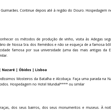
 e Guimarães. Continue depois até à região do Douro. Hospedagem n
 conhecer os métodos de produção de vinho, visita às Adegas seg
ário de Nossa Sra. dos Remédios e não se esqueça de a famosa bôl
cidade famosa por sua universidade (uma das mais antigas da E
ilar.
| Nazaré | Óbidos | Lisboa
lindíssimos Mosteiros da Batalha e Alcobaça. Faça uma parada na N
 Óbidos. Hospedagem no Hotel Mundial**** ou similar
 praças, dos seus bairros, dos seus monumentos e museus. À noit