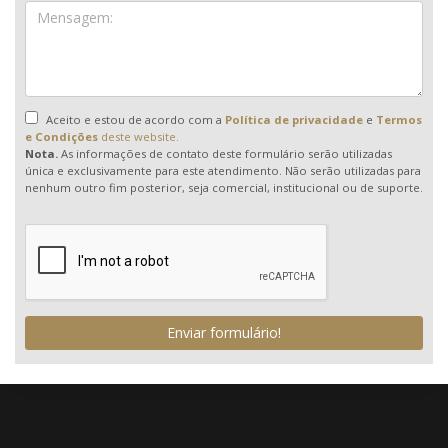
Aceito e estou de acordo com a
Política de privacidade
e
Termos
e Condições
deste website.
Nota.
As informações de contato deste formulário serão utilizadas
única e exclusivamente para este atendimento. Não serão utilizadas para
nenhum outro fim posterior, seja comercial, institucional ou de suporte.
Enviar formulário!